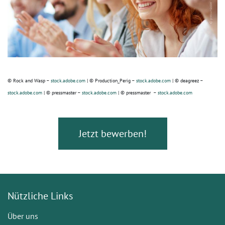
© Rock and Wasp –
stock.adobe.com
| © Production_Perig –
stock.adobe.com
| © deagreez –
stock.adobe.com
| © pressmaster –
stock.adobe.com
| © pressmaster –
stock.adobe.com
Jetzt bewerben!
Nützliche Links
Über uns