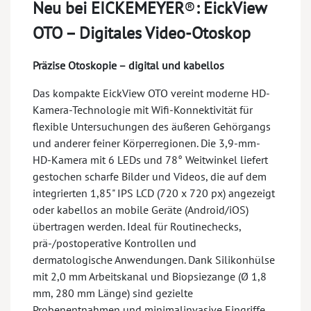
Neu bei EICKEMEYER
®
:
EickView
OTO – Digitales Video-Otoskop
Präzise Otoskopie – digital und kabellos
Das kompakte EickView OTO vereint moderne HD-
Kamera-Technologie mit Wifi-Konnektivität für
flexible Untersuchungen des äußeren Gehörgangs
und anderer feiner Körperregionen. Die 3,9-mm-
HD-Kamera mit 6 LEDs und 78° Weitwinkel liefert
gestochen scharfe Bilder und Videos, die auf dem
integrierten 1,85" IPS LCD (720 x 720 px) angezeigt
oder kabellos an mobile Geräte (Android/iOS)
übertragen werden. Ideal für Routinechecks,
prä-/postoperative Kontrollen und
dermatologische Anwendungen. Dank Silikonhülse
mit 2,0 mm Arbeitskanal und Biopsiezange (Ø 1,8
mm, 280 mm Länge) sind gezielte
Probenentnahmen und minimalinvasive Eingriffe