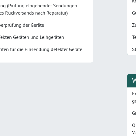
K
ang (Prüfung eingehender Sendungen
des Rückversands nach Reparatur)
G
berprüfung der Geräte
Z
fekten Geräten und Leihgeräten
T
ten für die Einsendung defekter Geräte
S
W
E
g
G
O
V