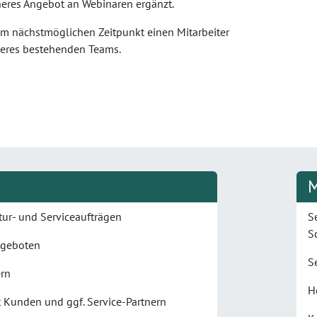
heres Angebot an Webinaren ergänzt.
zum nächstmöglichen Zeitpunkt einen Mitarbeiter
seres bestehenden Teams.
M
tur- und Serviceaufträgen
S
Sc
ngeboten
S
ern
H
t Kunden und ggf. Service-Partnern