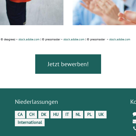
 © deagreez –
stock.adobe.com
| © pressmaster –
stock.adobe.com
| © pressmaster –
stock.adobe.com
Jetzt bewerben!
Niederlassungen
K
CA
CH
DK
HU
IT
NL
PL
UK
International