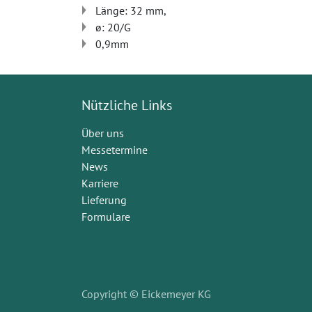
Länge: 32 mm,
ø: 20/G
0,9mm
Nützliche Links
Über uns
Messetermine
News
Karriere
Lieferung
Formulare
Copyright
© Eickemeyer KG