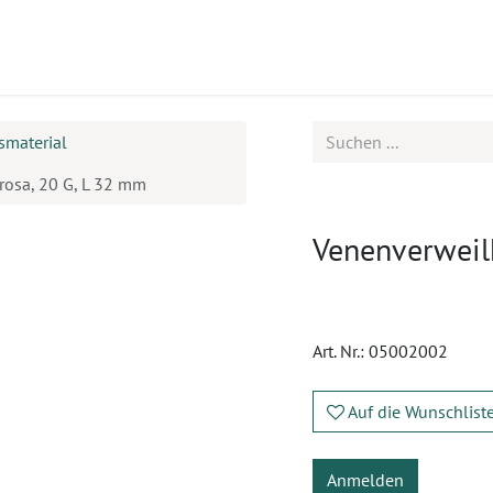
ukte
Seminare
Service
Karriere
smaterial
rosa, 20 G, L 32 mm
Venenverweilk
Art. Nr.:
05002002
Auf die Wunschlist
Anmelden