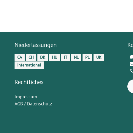
Niederlassungen
K
CA
CH
DK
HU
IT
NL
PL
UK
International
Rechtliches
Impressum
AGB / Datenschutz