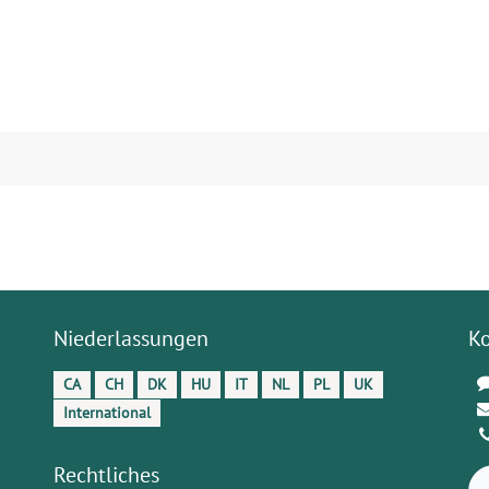
Niederlassungen
K
CA
CH
DK
HU
IT
NL
PL
UK
International
Rechtliches