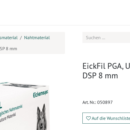
ukte
Seminare
Service
Karriere
smaterial
Nahtmaterial
 DSP 8 mm
EickFil PGA, U
DSP 8 mm
Art. Nr.:
050897
Auf die Wunschlist