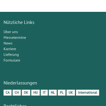
Nützliche Links
Über uns
Messetermine
News
Karriere
Lieferung
Formulare
Niederlassungen
CA
CH
DK
HU
IT
NL
PL
UK
International