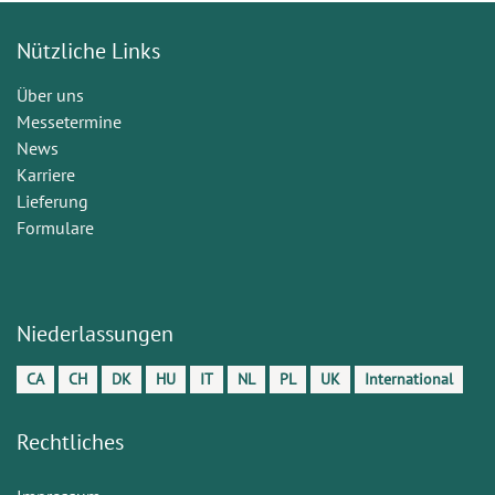
Nützliche Links
Über uns
Messetermine
News
Karriere
Lieferung
Formulare
Niederlassungen
CA
CH
DK
HU
IT
NL
PL
UK
International
Rechtliches