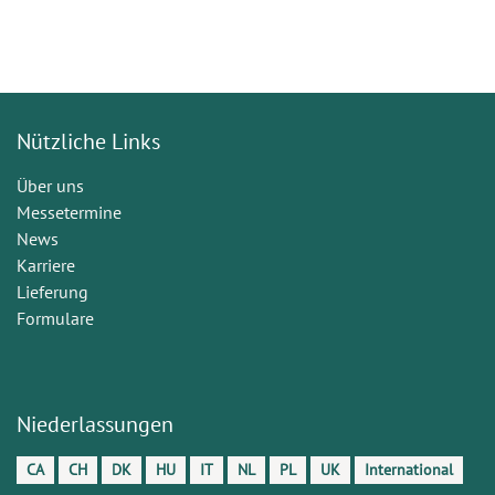
Nützliche Links
Über uns
Messetermine
News
Karriere
Lieferung
Formulare
Niederlassungen
CA
CH
DK
HU
IT
NL
PL
UK
International