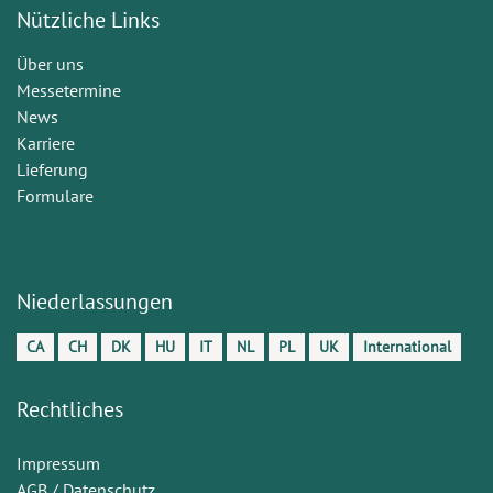
Nützliche Links
Über uns
Messetermine
News
Karriere
Lieferung
Formulare
Niederlassungen
CA
CH
DK
HU
IT
NL
PL
UK
International
Rechtliches
Impressum
AGB / Datenschutz