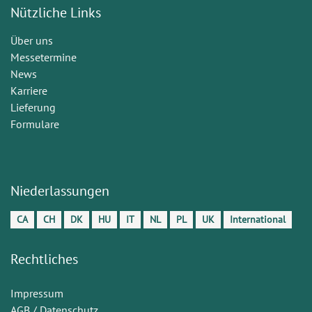
Nützliche Links
Über uns
Messetermine
News
Karriere
Lieferung
Formulare
Niederlassungen
CA
CH
DK
HU
IT
NL
PL
UK
International
Rechtliches
Impressum
AGB / Datenschutz