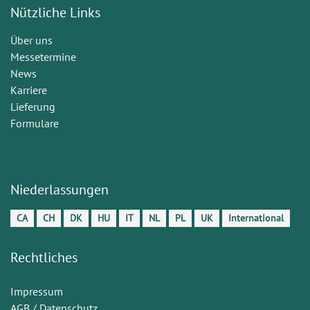
Nützliche Links
Über uns
Messetermine
News
Karriere
Lieferung
Formulare
Niederlassungen
CA
CH
DK
HU
IT
NL
PL
UK
International
Rechtliches
Impressum
AGB / Datenschutz