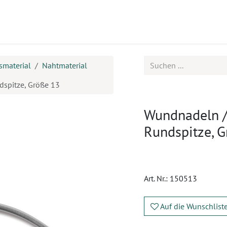
ukte
Seminare
Service
Karriere
smaterial
Nahtmaterial
dspitze, Größe 13
Wundnadeln / 
Rundspitze, 
Art. Nr.:
150513
Auf die Wunschlist