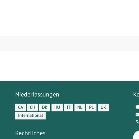
Niederlassungen
K
CA
CH
DK
HU
IT
NL
PL
UK
International
Rechtliches