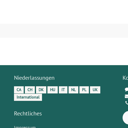
Niederlassungen
K
CA
CH
DK
HU
IT
NL
PL
UK
International
Rechtliches
Impressum