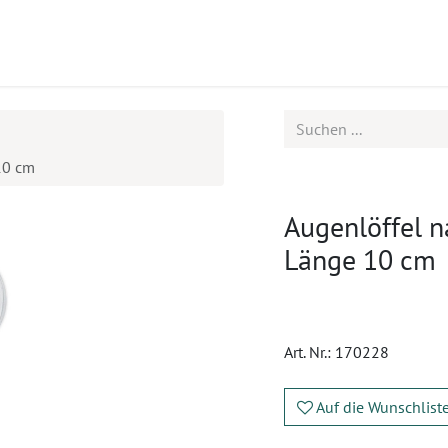
ukte
Seminare
Service
Karriere
10 cm
Augenlöffel n
Länge 10 cm
Art. Nr.:
170228
Auf die Wunschlist