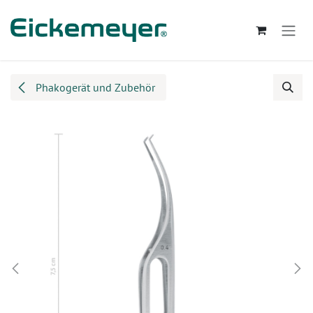
Zum Inhalt springen
Phakogerät und Zubehör