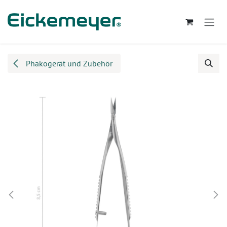
Zum Inhalt springen
Phakogerät und Zubehör