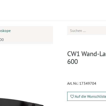
ukte
Seminare
Service
Karriere
oskope
600
CW1 Wand-La
600
Art. Nr.:
17349704
Auf die Wunschlist