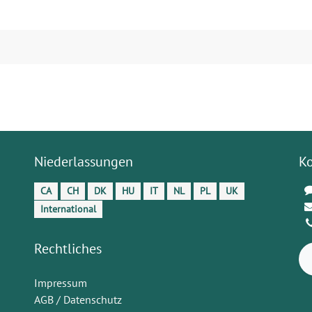
Niederlassungen
K
CA
CH
DK
HU
IT
NL
PL
UK
International
Rechtliches
Impressum
AGB / Datenschutz