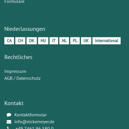
Formulare
Niederlassungen
CA
CH
DK
HU
IT
NL
PL
UK
International
Rechtliches
Impressum
AGB / Datenschutz
Kontakt
Kontaktformular
info@eickemeyer.de
+49 7461 96 580 0