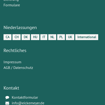
Formulare
Niederlassungen
CA
CH
DK
HU
IT
NL
PL
UK
International
Rechtliches
Impressum
AGB / Datenschutz
Kontakt
Kontaktformular
info@eickemeyer.de