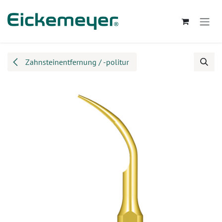
Zum Inhalt springen
Zahnsteinentfernung / -politur