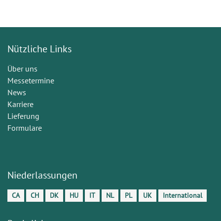
Nützliche Links
Über uns
Messetermine
News
Karriere
Lieferung
Formulare
Niederlassungen
CA
CH
DK
HU
IT
NL
PL
UK
International