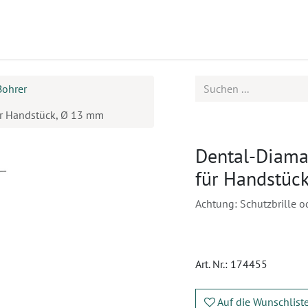
ukte
Seminare
Service
Karriere
Bohrer
r Handstück, Ø 13 mm
Dental-Diama
für Handstüc
Achtung: Schutzbrille o
Art. Nr.:
174455
Auf die Wunschlist