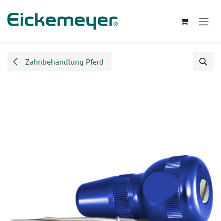
Zum Inhalt springen
Zahnbehandlung Pferd