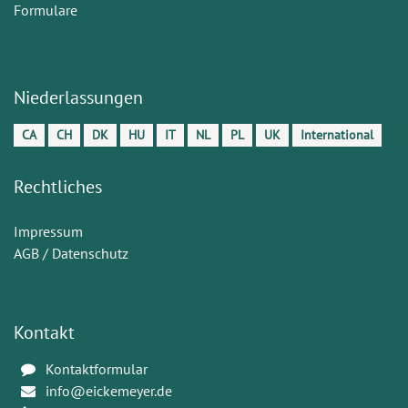
Formulare
Niederlassungen
CA
CH
DK
HU
IT
NL
PL
UK
International
Rechtliches
Impressum
AGB / Datenschutz
Kontakt
Kontaktformular
info@eickemeyer.de