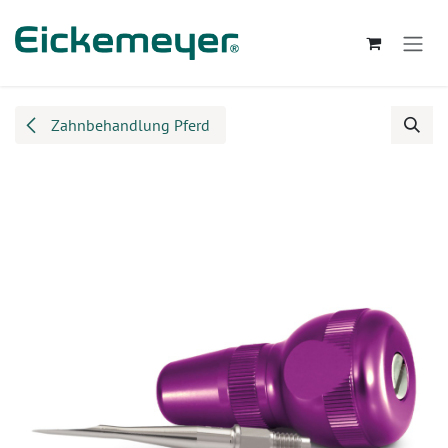
Zum Inhalt springen
Zahnbehandlung Pferd