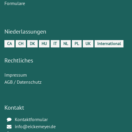
Formulare
Niederlassungen
CA
CH
DK
HU
IT
NL
PL
UK
International
Rechtliches
Impressum
AGB / Datenschutz
Kontakt
Kontaktformular
info@eickemeyer.de