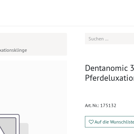
ukte
Seminare
Service
Karriere
xationsklinge
Dentanomic 3
Pferdeluxatio
Art. Nr.:
175132
Auf die Wunschlist