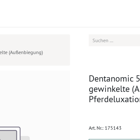
ukte
Seminare
Service
Karriere
elte (Außenbiegung)
Dentanomic 5
gewinkelte (
Pferdeluxatio
Art. Nr.:
175143