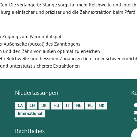
n. Die verlängerte Stange sorgt für mehr Reichweite und erleicht
rurgie einfacher und präziser und die Zahnextraktion beim Pferd ef
en Zugang zum Parodontalspalt
er Außenseite (buccal) des Zahnbogens
 und den Zahn von außen optimal zu erreichen
ehr Reichweite und besseren Zugang zu tiefer oder schwer erreic
 und unterstützt sicherere Extraktionen
Niederlassungen
K
CA
CH
DK
HU
IT
NL
PL
UK
International
Rechtliches