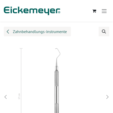
Zum Inhalt springen
Zahnbehandlungs-instrumente