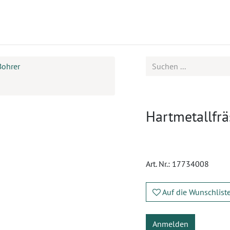
ukte
Seminare
Service
Karriere
Bohrer
Hartmetallfrä
Art. Nr.:
17734008
Auf die Wunschlist
Anmelden