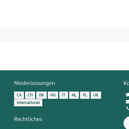
Niederlassungen
K
CA
CH
DK
HU
IT
NL
PL
UK
International
Rechtliches