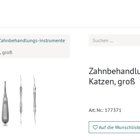
ukte
Seminare
Service
Karriere
Zahnbehandlungs-instrumente
, groß
Zahnbehandlu
Katzen, groß
Art. Nr.:
177371
Auf die Wunschlist