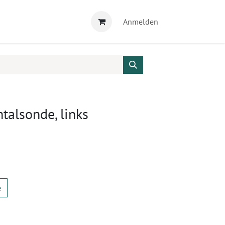
Anmelden
talsonde, links
e