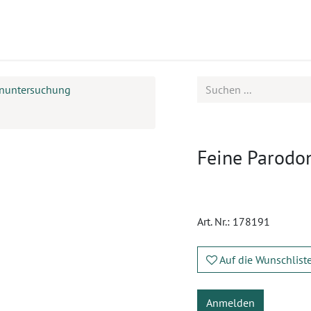
ukte
Seminare
Service
Karriere
nuntersuchung
Feine Parodon
Art. Nr.:
178191
Auf die Wunschlist
Anmelden