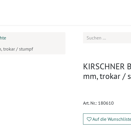
ukte
Seminare
Service
Karriere
hte
 trokar / stumpf
KIRSCHNER Bo
mm, trokar / 
Art. Nr.:
180610
Auf die Wunschlist