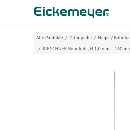
Zum Inhalt springen
Prod
Alle Produkte
Orthopädie
Nägel / Bohrdrä
KIRSCHNER Bohrdraht, Ø 1,0 mm, L 160 mm,