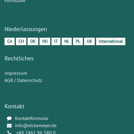
Formulare
Niederlassungen
CA
CH
DK
HU
IT
NL
PL
UK
International
Rechtliches
Impressum
AGB / Datenschutz
Kontakt
Kontaktformular
info@eickemeyer.de
+49 7461 96 580 0