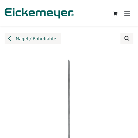
Zum Inhalt springen
Nägel / Bohrdrähte