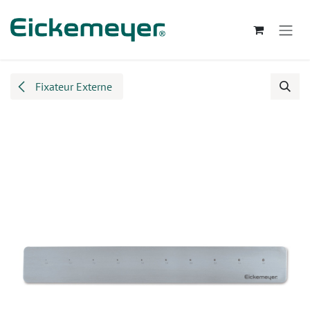
Zum Inhalt springen
Fixateur Externe