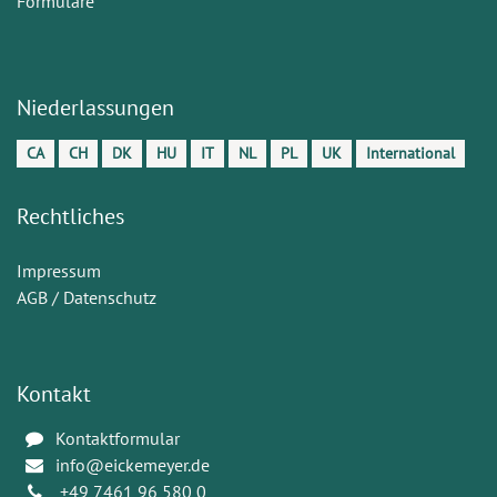
Formulare
Niederlassungen
CA
CH
DK
HU
IT
NL
PL
UK
International
Rechtliches
Impressum
AGB / Datenschutz
Kontakt
Kontaktformular
info@eickemeyer.de
+49 7461 96 580 0