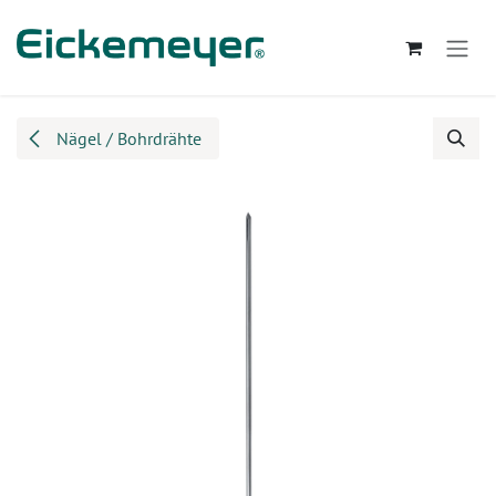
Zum Inhalt springen
Nägel / Bohrdrähte