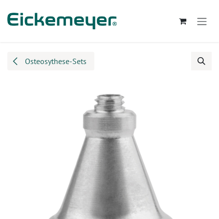
Zum Inhalt springen
Osteosythese-Sets