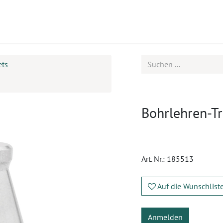
ukte
Seminare
Service
Karriere
ets
Bohrlehren-Tri
Art. Nr.:
185513
Auf die Wunschlist
Anmelden