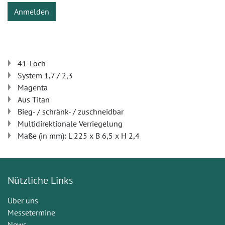
Anmelden
41-Loch
System 1,7 / 2,3
Magenta
Aus Titan
Bieg- / schränk- / zuschneidbar
Multidirektionale Verriegelung
Maße (in mm): L 225 x B 6,5 x H 2,4
Nützliche Links
Über uns
Messetermine
News