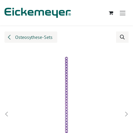
Zum Inhalt springen
Osteosythese-Sets