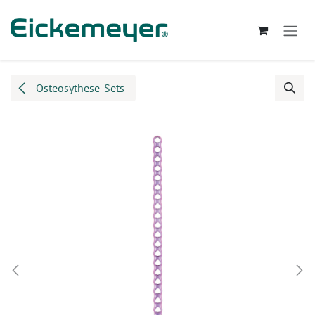
Zum Inhalt springen
Osteosythese-Sets