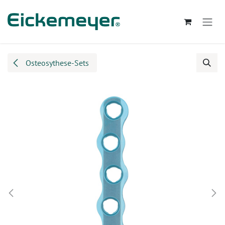
Zum Inhalt springen
Osteosythese-Sets