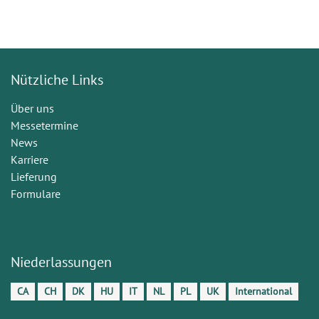
Nützliche Links
Über uns
Messetermine
News
Karriere
Lieferung
Formulare
Niederlassungen
CA
CH
DK
HU
IT
NL
PL
UK
International