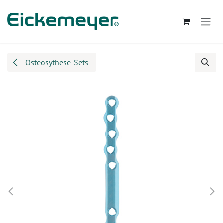
Zum Inhalt springen
Osteosythese-Sets