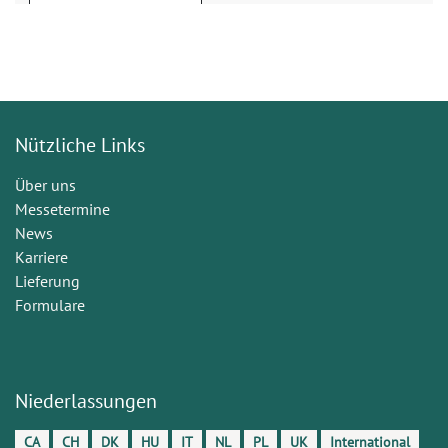
Nützliche Links
Über uns
Messetermine
News
Karriere
Lieferung
Formulare
Niederlassungen
CA
CH
DK
HU
IT
NL
PL
UK
International