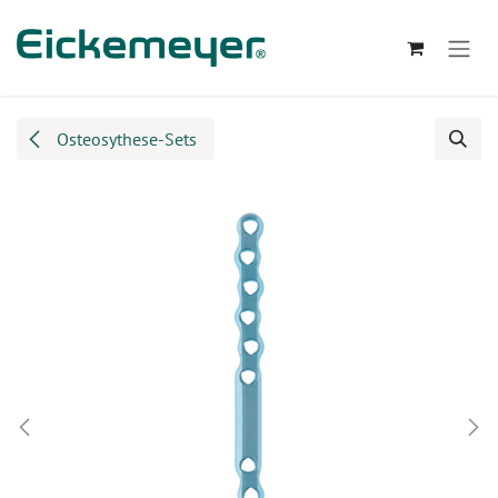
Zum Inhalt springen
Osteosythese-Sets