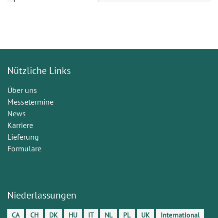
Nützliche Links
Über uns
Messetermine
News
Karriere
Lieferung
Formulare
Niederlassungen
CA
CH
DK
HU
IT
NL
PL
UK
International