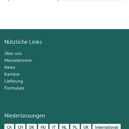
Nützliche Links
Über uns
Messetermine
News
Karriere
Lieferung
Formulare
Niederlassungen
CA
CH
DK
HU
IT
NL
PL
UK
International