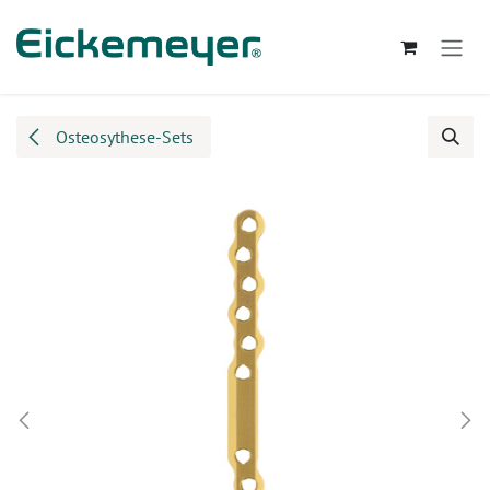
Zum Inhalt springen
Osteosythese-Sets