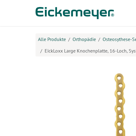
Zum Inhalt springen
Prod
Alle Produkte
Orthopädie
Osteosythese-S
EickLoxx Large Knochenplatte, 16-Loch, Sys