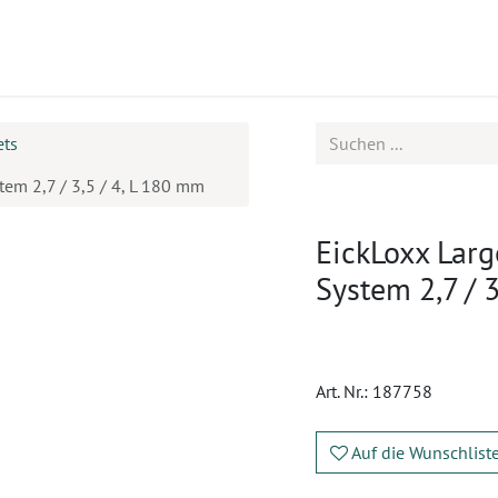
ukte
Seminare
Service
Karriere
ets
tem 2,7 / 3,5 / 4, L 180 mm
EickLoxx Larg
System 2,7 / 
Art. Nr.:
187758
Auf die Wunschlist