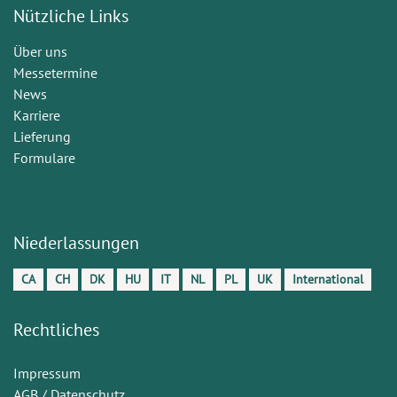
Nützliche Links
Über uns
Messetermine
News
Karriere
Lieferung
Formulare
Niederlassungen
CA
CH
DK
HU
IT
NL
PL
UK
International
Rechtliches
Impressum
AGB / Datenschutz