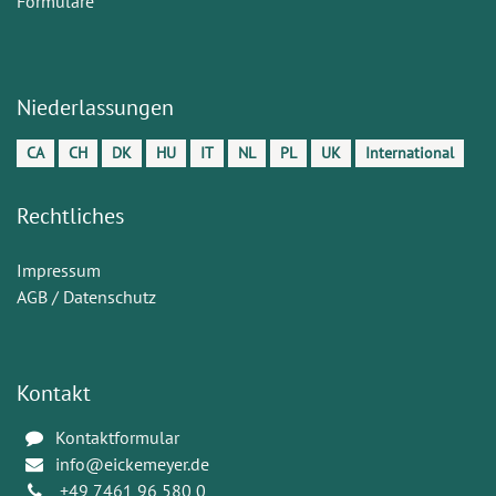
Formulare
Niederlassungen
CA
CH
DK
HU
IT
NL
PL
UK
International
Rechtliches
Impressum
AGB / Datenschutz
Kontakt
Kontaktformular
info@eickemeyer.de
+49 7461 96 580 0