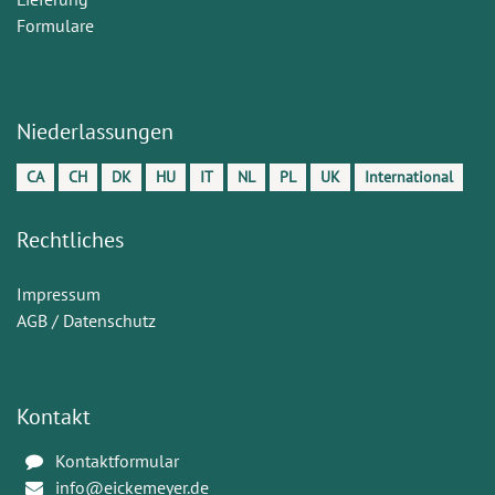
Formulare
Niederlassungen
CA
CH
DK
HU
IT
NL
PL
UK
International
Rechtliches
Impressum
AGB / Datenschutz
Kontakt
Kontaktformular
info@eickemeyer.de