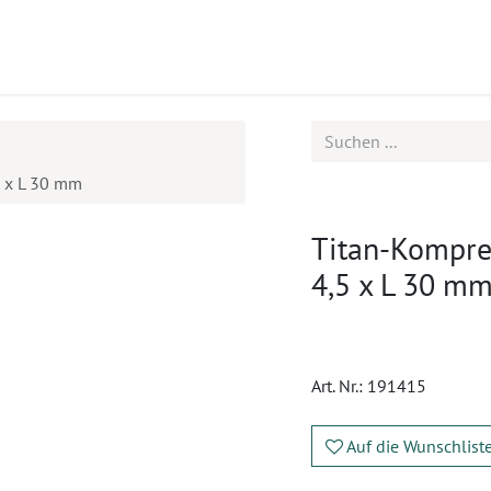
ukte
Seminare
Service
Karriere
5 x L 30 mm
Titan-Kompres
4,5 x L 30 m
Art. Nr.:
191415
Auf die Wunschlist