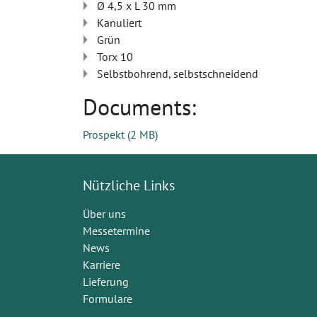
Ø 4,5 x L 30 mm
Kanuliert
Grün
Torx 10
Selbstbohrend, selbstschneidend
Documents:
Prospekt
(
2 MB
)
Nützliche Links
Über uns
Messetermine
News
Karriere
Lieferung
Formulare