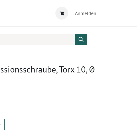
Anmelden
sionsschraube, Torx 10, Ø
m
e