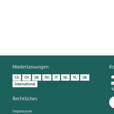
Niederlassungen
K
CA
CH
DK
HU
IT
NL
PL
UK
International
Rechtliches
Impressum