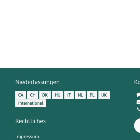
Niederlassungen
K
CA
CH
DK
HU
IT
NL
PL
UK
International
Rechtliches
Impressum