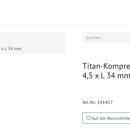
ukte
Seminare
Service
Karriere
5 x L 34 mm
Titan-Kompres
4,5 x L 34 m
Art. Nr.:
191417
Auf die Wunschlist