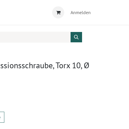
Anmelden
sionsschraube, Torx 10, Ø
m
e