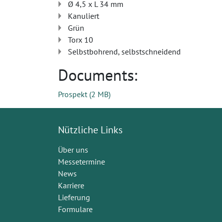
Ø 4,5 x L 34 mm
Kanuliert
Grün
Torx 10
Selbstbohrend, selbstschneidend
Documents:
Prospekt
(
2 MB
)
Nützliche Links
Über uns
Messetermine
News
Karriere
Lieferung
Formulare