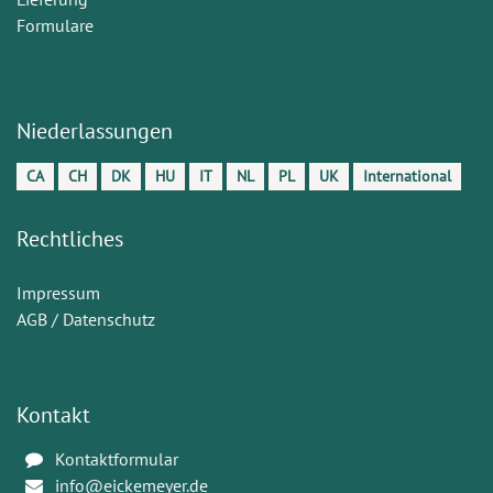
Formulare
Niederlassungen
CA
CH
DK
HU
IT
NL
PL
UK
International
Rechtliches
Impressum
AGB / Datenschutz
Kontakt
Kontaktformular
info@eickemeyer.de