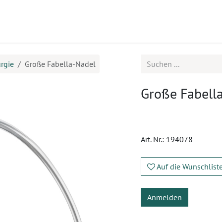
ukte
Seminare
Service
Karriere
rgie
Große Fabella-Nadel
Große Fabell
Art. Nr.:
194078
Auf die Wunschlist
Anmelden