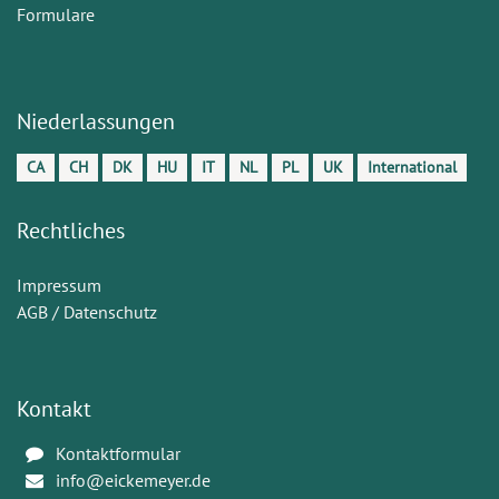
Formulare
Niederlassungen
CA
CH
DK
HU
IT
NL
PL
UK
International
Rechtliches
Impressum
AGB / Datenschutz
Kontakt
Kontaktformular
info@eickemeyer.de